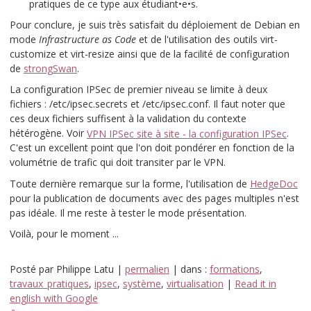
pratiques de ce type aux étudiant•e•s.
Pour conclure, je suis très satisfait du déploiement de Debian en
mode
Infrastructure as Code
et de l'utilisation des outils
virt-
customize
et
virt-resize
ainsi que de la facilité de configuration
de
strongSwan
.
La configuration IPSec de premier niveau se limite à deux
fichiers :
/etc/ipsec.secrets
et
/etc/ipsec.conf
. Il faut noter que
ces deux fichiers suffisent à la validation du contexte
hétérogène. Voir
VPN IPSec site à site - la configuration IPSec
.
C'est un excellent point que l'on doit pondérer en fonction de la
volumétrie de trafic qui doit transiter par le VPN.
Toute dernière remarque sur la forme, l'utilisation de
HedgeDoc
pour la publication de documents avec des pages multiples n'est
pas idéale. Il me reste à tester le mode présentation.
Voilà, pour le moment ...
Posté par
Philippe Latu
|
permalien
| dans :
formations
,
travaux_pratiques
,
ipsec
,
système
,
virtualisation
|
Read it in
english with Google