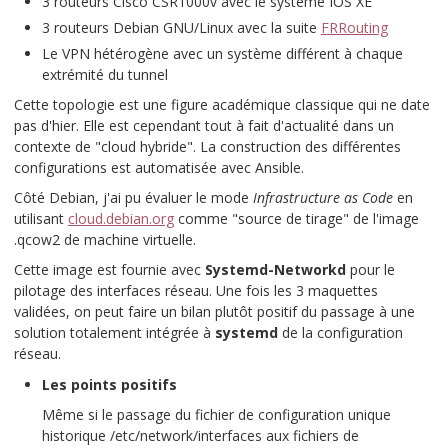
3 routeurs Cisco CSR1000v avec le système IOS XE
3 routeurs Debian GNU/Linux avec la suite
FRRouting
Le VPN hétérogène avec un système différent à chaque
extrémité du tunnel
Cette topologie est une figure académique classique qui ne date
pas d'hier. Elle est cependant tout à fait d'actualité dans un
contexte de "cloud hybride". La construction des différentes
configurations est automatisée avec Ansible.
Côté Debian, j'ai pu évaluer le mode
Infrastructure as Code
en
utilisant
cloud.debian.org
comme "source de tirage" de l'image
.qcow2
de machine virtuelle.
Cette image est fournie avec
Systemd-Networkd
pour le
pilotage des interfaces réseau. Une fois les 3 maquettes
validées, on peut faire un bilan plutôt positif du passage à une
solution totalement intégrée à
systemd
de la configuration
réseau.
Les points positifs
Même si le passage du fichier de configuration unique
historique
/etc/network/interfaces
aux fichiers de