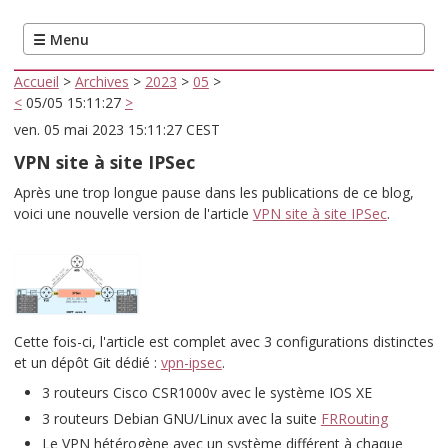
Accueil
>
Archives
>
2023
>
05
>
<
05/05 15:11:27
>
ven. 05 mai 2023 15:11:27 CEST
VPN site à site IPSec
Après une trop longue pause dans les publications de ce blog,
voici une nouvelle version de l'article
VPN site à site IPSec
.
Cette fois-ci, l'article est complet avec 3 configurations distinctes
et un dépôt Git dédié :
vpn-ipsec
.
3 routeurs Cisco CSR1000v avec le système IOS XE
3 routeurs Debian GNU/Linux avec la suite
FRRouting
Le VPN hétérogène avec un système différent à chaque