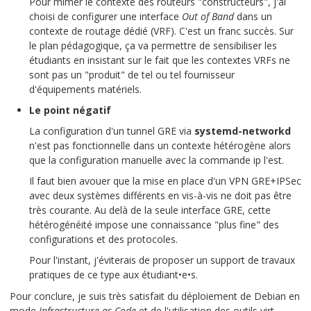
Pour mimer le contexte des routeurs "constructeurs", j'ai
choisi de configurer une interface
Out of Band
dans un
contexte de routage dédié (VRF). C'est un franc succès. Sur
le plan pédagogique, ça va permettre de sensibiliser les
étudiants en insistant sur le fait que les contextes VRFs ne
sont pas un "produit" de tel ou tel fournisseur
d'équipements matériels.
Le point négatif
La configuration d'un tunnel GRE via
systemd-networkd
n'est pas fonctionnelle dans un contexte hétérogène alors
que la configuration manuelle avec la commande
ip
l'est.
Il faut bien avouer que la mise en place d'un VPN GRE+IPSec
avec deux systèmes différents en vis-à-vis ne doit pas être
très courante. Au delà de la seule interface GRE, cette
hétérogénéité impose une connaissance "plus fine" des
configurations et des protocoles.
Pour l'instant, j'éviterais de proposer un support de travaux
pratiques de ce type aux étudiant•e•s.
Pour conclure, je suis très satisfait du déploiement de Debian en
mode
Infrastructure as Code
et de l'utilisation des outils
virt-