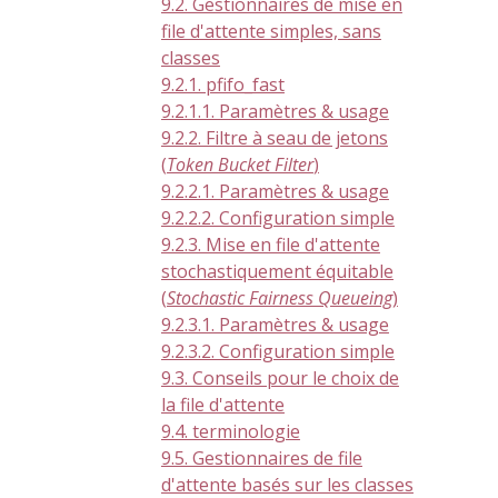
9.2. Gestionnaires de mise en
file d'attente simples, sans
classes
9.2.1. pfifo_fast
9.2.1.1. Paramètres & usage
9.2.2. Filtre à seau de jetons
(
Token Bucket Filter
)
9.2.2.1. Paramètres & usage
9.2.2.2. Configuration simple
9.2.3. Mise en file d'attente
stochastiquement équitable
(
Stochastic Fairness Queueing
)
9.2.3.1. Paramètres & usage
9.2.3.2. Configuration simple
9.3. Conseils pour le choix de
la file d'attente
9.4. terminologie
9.5. Gestionnaires de file
d'attente basés sur les classes