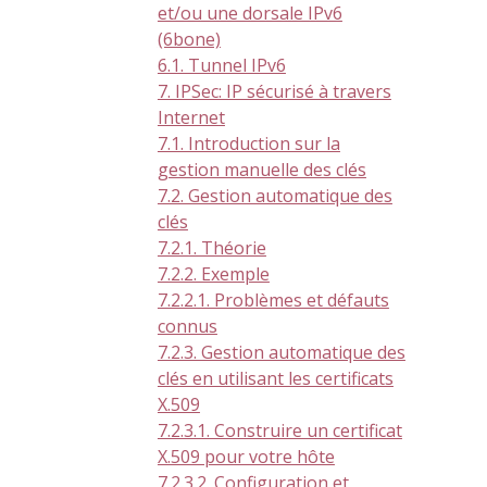
et/ou une dorsale IPv6
(6bone)
6.1. Tunnel IPv6
7. IPSec: IP sécurisé à travers
Internet
7.1. Introduction sur la
gestion manuelle des clés
7.2. Gestion automatique des
clés
7.2.1. Théorie
7.2.2. Exemple
7.2.2.1. Problèmes et défauts
connus
7.2.3. Gestion automatique des
clés en utilisant les certificats
X.509
7.2.3.1. Construire un certificat
X.509 pour votre hôte
7.2.3.2. Configuration et