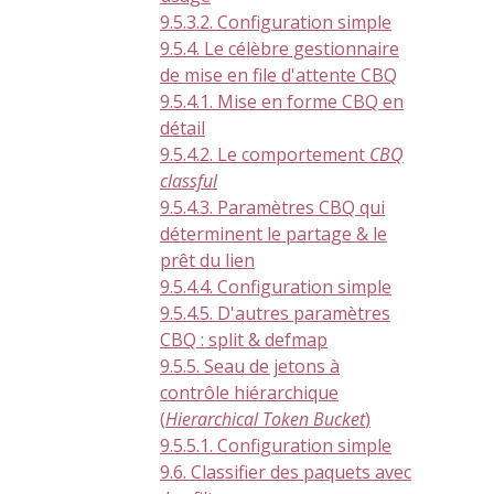
9.5.3.2. Configuration simple
9.5.4. Le célèbre gestionnaire
de mise en file d'attente CBQ
9.5.4.1. Mise en forme CBQ en
détail
9.5.4.2. Le comportement
CBQ
classful
9.5.4.3. Paramètres CBQ qui
déterminent le partage & le
prêt du lien
9.5.4.4. Configuration simple
9.5.4.5. D'autres paramètres
CBQ : split & defmap
9.5.5. Seau de jetons à
contrôle hiérarchique
(
Hierarchical Token Bucket
)
9.5.5.1. Configuration simple
9.6. Classifier des paquets avec