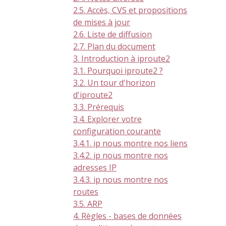
2.5. Accès, CVS et propositions
de mises à jour
2.6. Liste de diffusion
2.7. Plan du document
3. Introduction à iproute2
3.1. Pourquoi iproute2 ?
3.2. Un tour d'horizon
d'iproute2
3.3. Prérequis
3.4. Explorer votre
configuration courante
3.4.1. ip nous montre nos liens
3.4.2. ip nous montre nos
adresses IP
3.4.3. ip nous montre nos
routes
3.5. ARP
4. Règles - bases de données