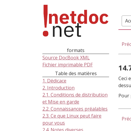
Ac
Pré
formats
Source DocBook XML
Fichier imprimable PDF
14.
Table des matières
Ceci 
1. Dédicace
dessu
2. Introduction
2.1. Conditions de distribution
Pour 
et Mise en garde
2.2. Connaissances préalables
2.3. Ce que Linux peut faire
Pré
pour vous
2.4. Notes diverses