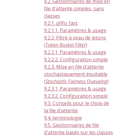
9.2. Gestionnaires de mise en
file d'attente simples, sans
classes
9.2.1. pfifo_fast
9.2.1.1. Paramètres & usage
9.2.2. Filtre à seau de jetons
(
Token Bucket Filter
)
9.2.2.1. Paramètres & usage
9.2.2.2. Configuration simple
9.2.3. Mise en file d'attente
stochastiquement équitable
(
Stochastic Fairness Queueing
)
9.2.3.1. Paramètres & usage
9.2.3.2. Configuration simple
9.3. Conseils pour le choix de
la file d'attente
9.4. terminologie
9.5. Gestionnaires de file
d'attente basés sur les classes