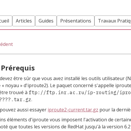
cueil
Articles
Guides
Présentations
Travaux Prati
cédent
. Prérequis
devez être sûr que vous avez installé les outils utilisateur (
e
«
noyau
»
d'
iproute2
). Le paquet concerné s'appelle
iprout
être trouvé à
ftp://ftp.inr.ac.ru/ip-routing/ipr
.
????.tar.gz
pouvez aussi essayer
iproute2-current.tar.gz
pour la derniè
ins éléments d'iproute vous imposent l'activation de certai
noté que toutes les versions de RedHat jusqu'à la version 6.2