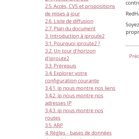
contr
2.5. Accès, CVS et propositions
RedHa
de mises à jour
2.6. Liste de diffusion
Soyez
2.7. Plan du document
propr
3. Introduction à iproute2
3.1. Pourquoi iproute2 ?
3.2. Un tour d'horizon
Pré
d'iproute2
3.3. Prérequis
3.4. Explorer votre
configuration courante
3.4.1. ip nous montre nos liens
3.4.2. ip nous montre nos
adresses IP
3.4.3. ip nous montre nos
routes
3.5. ARP
4. Règles - bases de données