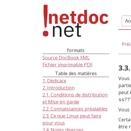
Ac
Pré
formats
Source DocBook XML
Fichier imprimable PDF
3.3
Table des matières
Vous 
1. Dédicace
parti
2. Introduction
peut 
2.1. Conditions de distribution
ss??
et Mise en garde
2.2. Connaissances préalables
Vous 
2.3. Ce que Linux peut faire
Certa
pour vous
être 
2.4. Notes diverses