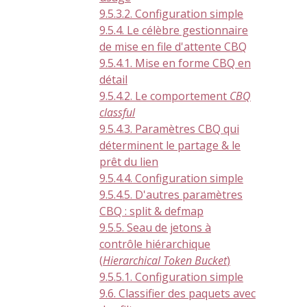
9.5.3.2. Configuration simple
9.5.4. Le célèbre gestionnaire
de mise en file d'attente CBQ
9.5.4.1. Mise en forme CBQ en
détail
9.5.4.2. Le comportement
CBQ
classful
9.5.4.3. Paramètres CBQ qui
déterminent le partage & le
prêt du lien
9.5.4.4. Configuration simple
9.5.4.5. D'autres paramètres
CBQ : split & defmap
9.5.5. Seau de jetons à
contrôle hiérarchique
(
Hierarchical Token Bucket
)
9.5.5.1. Configuration simple
9.6. Classifier des paquets avec