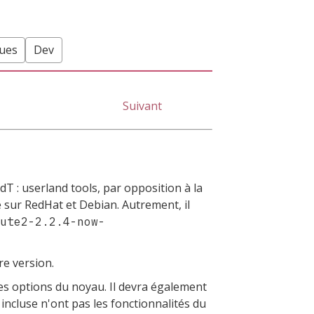
ques
Dev
Suivant
NdT : userland tools, par opposition à la
e
sur RedHat et Debian. Autrement, il
oute2-2.2.4-now-
re version.
nes options du noyau. Il devra également
 incluse n'ont pas les fonctionnalités du