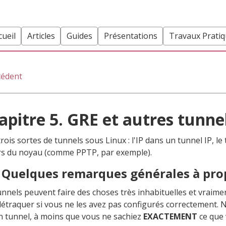
cueil
Articles
Guides
Présentations
Travaux Prati
cédent
apitre 5. GRE et autres tunne
 trois sortes de tunnels sous Linux : l'IP dans un tunnel IP, l
rs du noyau (comme
PPTP
, par exemple).
. Quelques remarques générales à prop
unnels peuvent faire des choses très inhabituelles et vraim
détraquer si vous ne les avez pas configurés correctement. N
n tunnel, à moins que vous ne sachiez
EXACTEMENT
ce que 