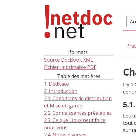
Ac
Pré
formats
Source DocBook XML
Fichier imprimable PDF
Ch
Table des matières
1. Dédicace
Il y a
2. Introduction
deho
2.1. Conditions de distribution
5.1
et Mise en garde
2.2. Connaissances préalables
Les t
2.3. Ce que Linux peut faire
tout 
pour vous
sur u
2.4. Notes diverses