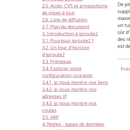
De pl
2.5. Accès, CVS et propositions
suppl
de mises à jour
maxim
2.6. Liste de diffusion
un tu
2.7. Plan du document
sûr d
3. Introduction à iproute2
des r
3.1. Pourquoi iproute2 ?
est d
3.2. Un tour d'horizon
d'iproute2
3.3. Prérequis
3.4. Explorer votre
Pré
configuration courante
3.4.1. ip nous montre nos liens
3.4.2. ip nous montre nos
adresses IP
3.4.3. ip nous montre nos
routes
3.5. ARP
4. Règles - bases de données