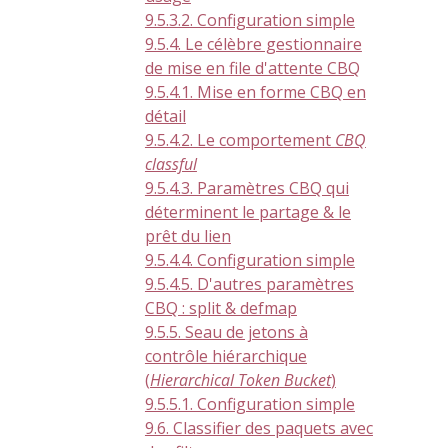
9.5.3.2. Configuration simple
9.5.4. Le célèbre gestionnaire
de mise en file d'attente CBQ
9.5.4.1. Mise en forme CBQ en
détail
9.5.4.2. Le comportement
CBQ
classful
9.5.4.3. Paramètres CBQ qui
déterminent le partage & le
prêt du lien
9.5.4.4. Configuration simple
9.5.4.5. D'autres paramètres
CBQ : split & defmap
9.5.5. Seau de jetons à
contrôle hiérarchique
(
Hierarchical Token Bucket
)
9.5.5.1. Configuration simple
9.6. Classifier des paquets avec