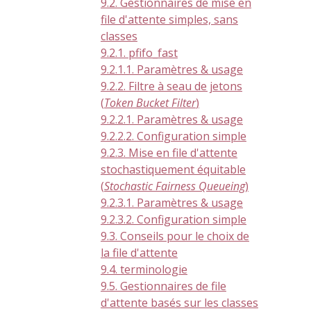
9.2. Gestionnaires de mise en
file d'attente simples, sans
classes
9.2.1. pfifo_fast
9.2.1.1. Paramètres & usage
9.2.2. Filtre à seau de jetons
(
Token Bucket Filter
)
9.2.2.1. Paramètres & usage
9.2.2.2. Configuration simple
9.2.3. Mise en file d'attente
stochastiquement équitable
(
Stochastic Fairness Queueing
)
9.2.3.1. Paramètres & usage
9.2.3.2. Configuration simple
9.3. Conseils pour le choix de
la file d'attente
9.4. terminologie
9.5. Gestionnaires de file
d'attente basés sur les classes